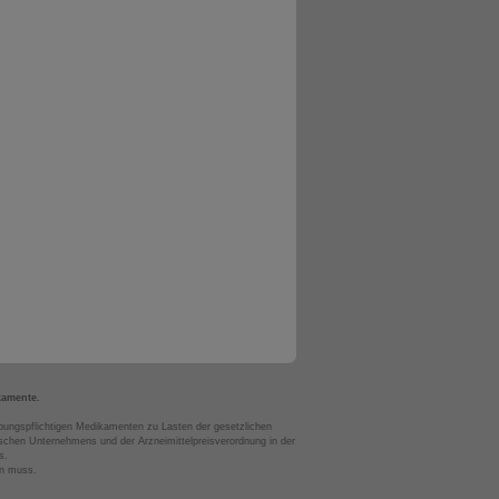
kamente.
bungspflichtigen Medikamenten zu Lasten der gesetzlichen
chen Unternehmens und der Arzneimittelpreisverordnung in der
s.
en muss.