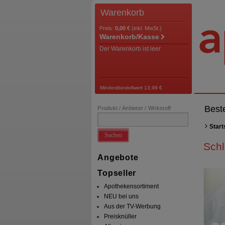
Warenkorb
Preis:
0,00 €
(inkl. MwSt.)
Warenkorb/Kasse
Der Warenkorb ist leer
Mindestbestellwert 13,99 €
Best
Produkt / Anbieter / Wirkstoff
Start
Suchen
Schl
Angebote
Topseller
Apothekensortiment
NEU bei uns
Aus der TV-Werbung
Preisknüller