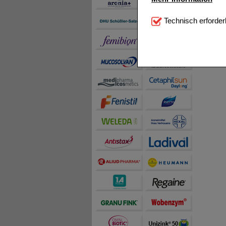
Technisch Notwendi
Technisch erforder
notwendig sind (z.B. N
Komfort:
Diese Cookie
beispielsweise für di
Spracheinstellung) an
Inhalte anzuzeigen un
Statistik & Tracking:
H
sammeln, mit deren Hil
auch die Werbung auf Dr
teilweise an Dritte wi