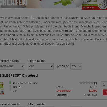
wir uns wohl alle einig: Es geht nichts über eine gute Nachtruhe. Man fühlt sich fri
ht und kann sich konzentrieren. Leider fällt nicht jedem das Einschlafen leicht. Zu 
ten Ursachen von Schlafproblemen zählt die Lärmbelästigung. Manche Menschen 
hempfindlicher als andere. Als besonders lästig wird Lärm empfunden, wenn er e
afen hindert. Auch im Schlaf nimmt das Gehirn Geräusche wahr und verarbeitet sie
eichten Schlaf hat, schreckt dann unter Umständen auch schon von leisen Geräusc
m Glück gibt es Alpine Ohrstöpsel speziell für den Schlaf.
Sortieren nach:
Filtern nach:
pro Seite
E SLEEPSOFT Ohrstöpsel
Alpine Nederland B.V.
0
10992511
UVP
**
13,95 €
Unser Preis
*
11,16 €
2
St
Sie sparen
2,79 €
(
20%
)
Sortieren nach:
Filtern nach: