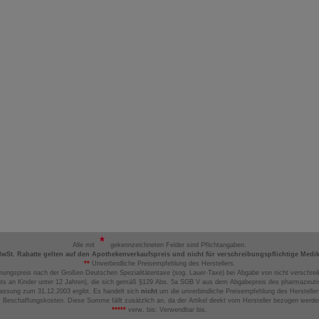
Alle mit
gekennzeichneten Felder sind Pflichtangaben.
MwSt. Rabatte gelten auf den Apothekenverkaufspreis und nicht für verschreibungspflichtige Medi
**
Unverbindliche Preisempfehlung des Herstellers.
nungspreis nach der Großen Deutschen Spezialitätentaxe (sog. Lauer-Taxe) bei Abgabe von nicht verschrei
ts an Kinder unter 12 Jahren), die sich gemäß §129 Abs. 5a SGB V aus dem Abgabepreis des pharmazeutis
assung zum 31.12.2003 ergibt. Es handelt sich
nicht
um die unverbindliche Preisempfehlung des Hersteller
 Beschaffungskosten. Diese Summe fällt zusätzlich an, da der Artikel direkt vom Hersteller bezogen werd
*****
verw. bis: Verwendbar bis.