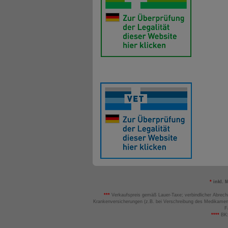
*
inkl. 
***
Verkaufspreis gemäß Lauer-Taxe; verbindlicher Abrech
Krankenversicherungen (z.B. bei Verschreibung des Medikamen
F
****
BK: