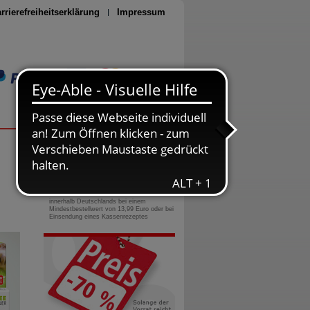
rrierefreiheitserklärung
Impressum
Seite drucken
0800-10 11 422
gebührenfreie Rufnummer
Versandkostenfrei
innerhalb Deutschlands bei einem
Mindestbestellwert von 13,99 Euro oder bei
Einsendung eines Kassenrezeptes