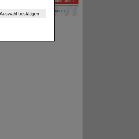
nserer Website
Auswahl bestätigen
tet werden kann.
estalten,
rhaltensweisen (z.B.
nisse zugeschrittene
ng unserer Website
uf unserer Website aber
, dass Daten hierfür