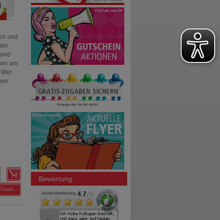
sch und
den
sind
inen am
. Wer
hen
Bewertung
Details