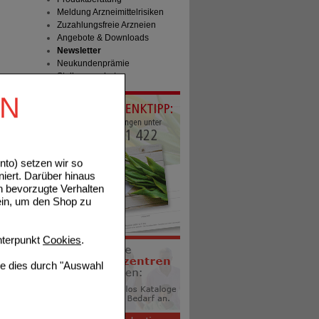
Meldung Arzneimittelrisiken
Zuzahlungsfreie Arzneien
Angebote & Downloads
Newsletter
Neukundenprämie
Stellenangebote
EN
to) setzen wir so
niert. Darüber hinaus
n bevorzugte Verhalten
ein, um den Shop zu
terpunkt
Cookies
.
ie dies durch "Auswahl