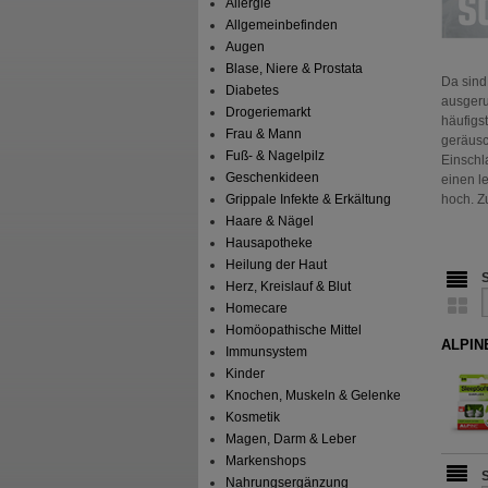
Allergie
Allgemeinbefinden
Augen
Blase, Niere & Prostata
Da sind 
Diabetes
ausgeru
Drogeriemarkt
häufigs
Frau & Mann
geräusc
Fuß- & Nagelpilz
Einschl
Geschenkideen
einen l
Grippale Infekte & Erkältung
hoch. Zu
Haare & Nägel
Hausapotheke
Heilung der Haut
Herz, Kreislauf & Blut
Homecare
Homöopathische Mittel
ALPIN
Immunsystem
Kinder
Knochen, Muskeln & Gelenke
Kosmetik
Magen, Darm & Leber
Markenshops
Nahrungsergänzung