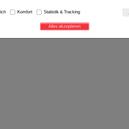
g:
Hierbei handelt es sich um Cookies, die für die Grundfunktionen u
lich
Komfort
Statistik & Tracking
avigation, Warenkorb, Kundenkonto), weshalb auf diese nicht verzich
s werden genutzt um das Einkaufserlebnis noch ansprechender zu g
Alles akzeptieren
e Wiedererkennung des Besuchers oder unsere Seite an bevorzugte Ve
zupassen. Komfort-Cookies ermöglichen es uns auch auf Ihre Bedürf
d unser Partnerprogramm zu betreiben.
ierüber lassen sich Informationen über die Art und Weise der Nutzu
fe wir unsere Website weiter für Sie optimieren können, den Inhalt a
ittseiten möglichst relevant für Sie zu gestalten. Bitte beachten Sie
e z.B. Google oder soziale Medien übertragen werden.