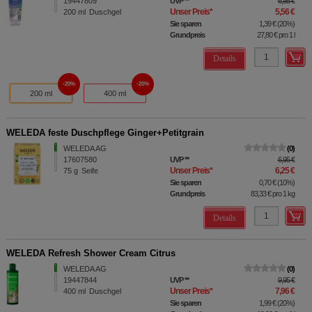
19447809
UVP
**
6,95 €
Unser Preis
*
5,56 €
200
ml
Duschgel
Sie sparen
1,39 €
(
20%
)
Grundpreis
27,80 €
pro 1 l
Details
20%
20%
200 ml
400 ml
WELEDA feste Duschpflege Ginger+Petitgrain
WELEDA AG
0
17607580
UVP
**
6,95 €
Unser Preis
*
6,25 €
75
g
Seife
Sie sparen
0,70 €
(
10%
)
Grundpreis
83,33 €
pro 1 kg
Details
WELEDA Refresh Shower Cream Citrus
WELEDA AG
0
19447844
UVP
**
9,95 €
Unser Preis
*
7,96 €
400
ml
Duschgel
Sie sparen
1,99 €
(
20%
)