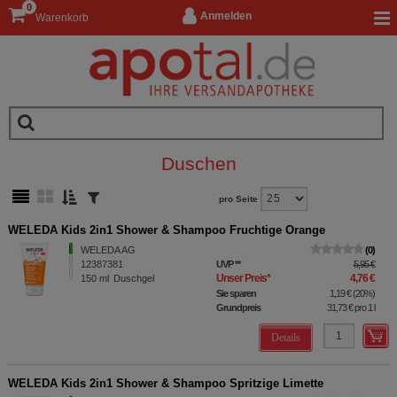
0
Anmelden
Warenkorb
Duschen
pro Seite
WELEDA Kids 2in1 Shower & Shampoo Fruchtige Orange
WELEDA AG
0
12387381
UVP
**
5,95 €
Unser Preis
*
4,76 €
150
ml
Duschgel
Sie sparen
1,19 €
(
20%
)
Grundpreis
31,73 €
pro 1 l
Details
WELEDA Kids 2in1 Shower & Shampoo Spritzige Limette