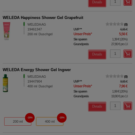
Details
WELEDA Happiness Shower Gel Grapefruit
WELEDA AG
0
19461347
UVP
**
6,95 €
Unser Preis
*
5,56 €
200
ml
Duschgel
Sie sparen
1,39 €
(
20%
)
Grundpreis
27,80 €
pro 1 l
Details
WELEDA Energy Shower Gel Ingwer
WELEDA AG
0
19447904
UVP
**
9,95 €
Unser Preis
*
7,96 €
400
ml
Duschgel
Sie sparen
1,99 €
(
20%
)
Grundpreis
19,90 €
pro 1 l
Details
20%
20%
200 ml
400 ml