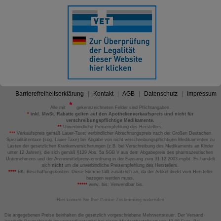
Barrierefreiheitserklärung
Kontakt
AGB
Datenschutz
Impressum
Alle mit
gekennzeichneten Felder sind Pflichtangaben.
*
inkl. MwSt. Rabatte gelten auf den Apothekenverkaufspreis und nicht für
verschreibungspflichtige Medikamente.
**
Unverbindliche Preisempfehlung des Herstellers.
***
Verkaufspreis gemäß Lauer-Taxe; verbindlicher Abrechnungspreis nach der Großen Deutschen
Spezialitätentaxe (sog. Lauer-Taxe) bei Abgabe von nicht verschreibungspflichtigen Medikamenten zu
Lasten der gesetzlichen Krankenversicherungen (z.B. bei Verschreibung des Medikaments an Kinder
unter 12 Jahren), die sich gemäß §129 Abs. 5a SGB V aus dem Abgabepreis des pharmazeutischen
Unternehmens und der Arzneimittelpreisverordnung in der Fassung zum 31.12.2003 ergibt. Es handelt
sich
nicht
um die unverbindliche Preisempfehlung des Herstellers.
****
BK: Beschaffungskosten. Diese Summe fällt zusätzlich an, da der Artikel direkt vom Hersteller
bezogen werden muss.
*****
verw. bis: Verwendbar bis.
Hier können Sie Ihre Cookie-Zustimmung widerrufen
Die angegebenen Preise beinhalten die gesetzlich vorgeschriebene Mehrwertsteuer. Der Versand