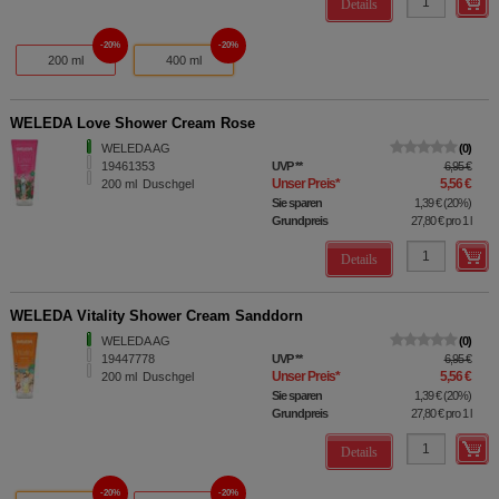
Details
20%
20%
200 ml
400 ml
WELEDA Love Shower Cream Rose
WELEDA AG
0
19461353
UVP
**
6,95 €
Unser Preis
*
5,56 €
200
ml
Duschgel
Sie sparen
1,39 €
(
20%
)
Grundpreis
27,80 €
pro 1 l
Details
WELEDA Vitality Shower Cream Sanddorn
WELEDA AG
0
19447778
UVP
**
6,95 €
Unser Preis
*
5,56 €
200
ml
Duschgel
Sie sparen
1,39 €
(
20%
)
Grundpreis
27,80 €
pro 1 l
Details
20%
20%