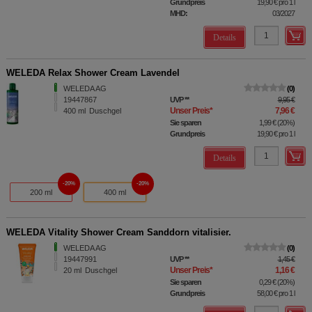
Grundpreis
19,90 €
pro 1 l
MHD:
03/2027
Details
WELEDA Relax Shower Cream Lavendel
WELEDA AG
0
19447867
UVP
**
9,95 €
Unser Preis
*
7,96 €
400
ml
Duschgel
Sie sparen
1,99 €
(
20%
)
Grundpreis
19,90 €
pro 1 l
Details
20%
20%
200 ml
400 ml
WELEDA Vitality Shower Cream Sanddorn vitalisier.
WELEDA AG
0
19447991
UVP
**
1,45 €
Unser Preis
*
1,16 €
20
ml
Duschgel
Sie sparen
0,29 €
(
20%
)
Grundpreis
58,00 €
pro 1 l