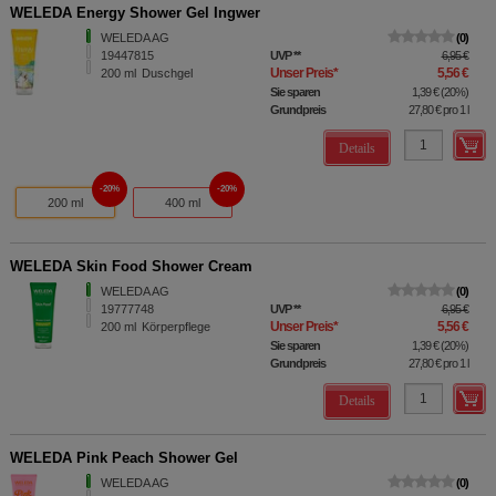
WELEDA Energy Shower Gel Ingwer
WELEDA AG
0
19447815
UVP
**
6,95 €
Unser Preis
*
5,56 €
200
ml
Duschgel
Sie sparen
1,39 €
(
20%
)
Grundpreis
27,80 €
pro 1 l
Details
20%
20%
200 ml
400 ml
WELEDA Skin Food Shower Cream
WELEDA AG
0
19777748
UVP
**
6,95 €
Unser Preis
*
5,56 €
200
ml
Körperpflege
Sie sparen
1,39 €
(
20%
)
Grundpreis
27,80 €
pro 1 l
Details
WELEDA Pink Peach Shower Gel
WELEDA AG
0