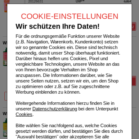
20126631
UVP
**
6,95 €
Unser Preis
*
5,56 €
200
ml
Duschgel
Sie sparen
1,39 €
(
20%
)
COOKIE-EINSTELLUNGEN
Grundpreis
27,80 €
pro 1 l
Wir schützen Ihre Daten!
Details
Für die ordnungsgemäße Funktion unserer Website
(z.B. Navigation, Warenkorb, Kundenkonto) setzen
WELEDA Happiness Shower Gel Grapefruit
wir so genannte Cookies ein. Diese sind technisch
WELEDA AG
0
notwendig, damit unser Shop überhaupt funktioniert.
19447962
UVP
**
14,95 €
Darüber hinaus helfen uns Cookies, Pixel und
Unser Preis
*
11,96 €
750
ml
Duschgel
vergleichbare Technologien, unsere Website an das
Sie sparen
2,99 €
(
20%
)
von Ihnen bevorzugte Verhalten im Shop
Grundpreis
15,95 €
pro 1 l
anzupassen. Die Informationen darüber, wie Sie
unsere Seiten nutzen, setzen wir ein, um den Shop
Details
zu optimieren oder z.B. auf Sie zugeschnittene
Werbung einblenden zu können.
20%
20%
200 ml
750 ml
Weitergehende Informationen hierzu finden Sie in
unserer
Datenschutzerklärung
bei dem Unterpunkt
WELEDA Energy Shower Gel Ingwer
Cookies
.
WELEDA AG
0
Bitte wählen Sie nachfolgend aus, welche Cookies
19447956
UVP
**
14,95 €
gesetzt werden dürfen, und bestätigen Sie dies durch
Unser Preis
*
11,96 €
750
ml
Duschgel
"Auswahl bestätigen" oder akzeptieren Sie alle
Sie sparen
2,99 €
(
20%
)