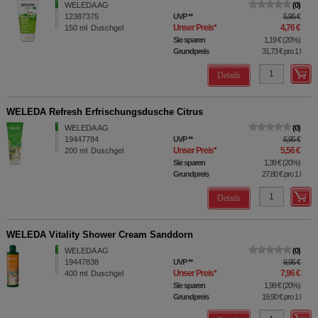
WELEDA AG
0
12387375
UVP
**
5,95 €
Unser Preis
*
4,76 €
150
ml
Duschgel
Sie sparen
1,19 €
(
20%
)
Grundpreis
31,73 €
pro 1 l
Details
WELEDA Refresh Erfrischungsdusche Citrus
WELEDA AG
0
19447784
UVP
**
6,95 €
Unser Preis
*
5,56 €
200
ml
Duschgel
Sie sparen
1,39 €
(
20%
)
Grundpreis
27,80 €
pro 1 l
Details
WELEDA Vitality Shower Cream Sanddorn
WELEDA AG
0
19447838
UVP
**
9,95 €
Unser Preis
*
7,96 €
400
ml
Duschgel
Sie sparen
1,99 €
(
20%
)
Grundpreis
19,90 €
pro 1 l