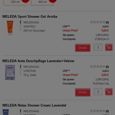
200 ml
400 ml
WELEDA Sport Shower Gel Arnika
WELEDA AG
0
19447821
UVP
**
6,95 €
Unser Preis
*
5,56 €
200
ml
Duschgel
Sie sparen
1,39 €
(
20%
)
Grundpreis
27,80 €
pro 1 l
Details
WELEDA feste Duschpflege Lavender+Vetiver
WELEDA AG
0
17607539
UVP
**
6,95 €
Unser Preis
*
5,56 €
75
g
Seife
Sie sparen
1,39 €
(
20%
)
Grundpreis
74,13 €
pro 1 kg
Details
WELEDA Relax Shower Cream Lavendel
WELEDA AG
0