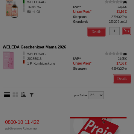
WELEDA AG
0
16019757
UVP
**
13,95 €
Unser Preis
*
11,16 €
50
ml
Öl
Sie sparen
2,79 €
(
20%
)
Grundpreis
223,20 €
pro 1 l
Details
WELEDA Geschenkset Mama 2026
WELEDA AG
0
20285016
UVP
**
21,95 €
Unser Preis
*
17,56 €
1
P
Kombipackung
Sie sparen
4,39 €
(
20%
)
Details
pro Seite
0800-10 11 422
gebührenfreie Rufnummer