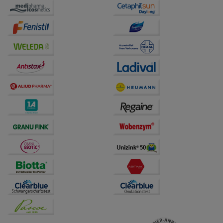
auf unserer Website aber auch die Werbung auf
Drittseiten möglichst relevant für Sie zu gestalten.
Bitte beachten Sie, dass Daten hierfür teilweise an
Dritte wie z.B. Google oder soziale Medien
übertragen werden.