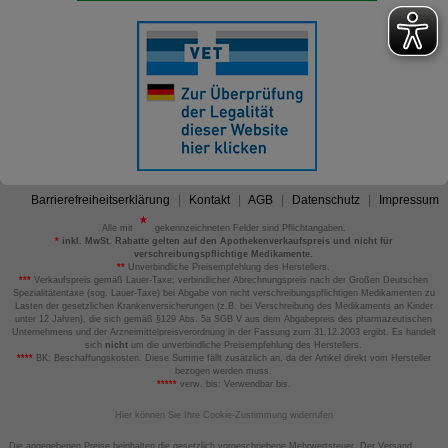
Barrierefreiheitserklärung
Kontakt
AGB
Datenschutz
Impressum
Alle mit
gekennzeichneten Felder sind Pflichtangaben.
*
inkl. MwSt. Rabatte gelten auf den Apothekenverkaufspreis und nicht für
verschreibungspflichtige Medikamente.
**
Unverbindliche Preisempfehlung des Herstellers.
***
Verkaufspreis gemäß Lauer-Taxe; verbindlicher Abrechnungspreis nach der Großen Deutschen
Spezialitätentaxe (sog. Lauer-Taxe) bei Abgabe von nicht verschreibungspflichtigen Medikamenten zu
Lasten der gesetzlichen Krankenversicherungen (z.B. bei Verschreibung des Medikaments an Kinder
unter 12 Jahren), die sich gemäß §129 Abs. 5a SGB V aus dem Abgabepreis des pharmazeutischen
Unternehmens und der Arzneimittelpreisverordnung in der Fassung zum 31.12.2003 ergibt. Es handelt
sich
nicht
um die unverbindliche Preisempfehlung des Herstellers.
****
BK: Beschaffungskosten. Diese Summe fällt zusätzlich an, da der Artikel direkt vom Hersteller
bezogen werden muss.
*****
verw. bis: Verwendbar bis.
Hier können Sie Ihre Cookie-Zustimmung widerrufen
Die angegebenen Preise beinhalten die gesetzlich vorgeschriebene Mehrwertsteuer. Der Versand