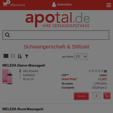
0
Anmelden
Warenkorb
Schwangerschaft & Stillzeit
pro Seite
WELEDA Damm-Massageöl
WELEDA AG
0
01830531
UVP
**
13,95 €
Unser Preis
*
11,16 €
50
ml
Öl
Sie sparen
2,79 €
(
20%
)
Grundpreis
223,20 €
pro 1 l
Details
WELEDA Brust-Massageöl