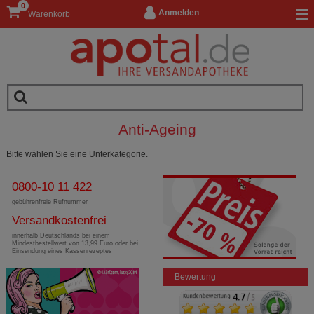
0
Anmelden
Warenkorb
Anti-Ageing
Bitte wählen Sie eine Unterkategorie.
0800-10 11 422
gebührenfreie Rufnummer
Versandkostenfrei
innerhalb Deutschlands bei einem
Mindestbestellwert von 13,99 Euro oder bei
Einsendung eines Kassenrezeptes
Bewertung