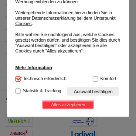
Werbung einblenden zu können.
Weitergehende Informationen hierzu finden Sie in
unserer
Datenschutzerklärung
bei dem Unterpunkt
Cookies
.
Bitte wählen Sie nachfolgend aus, welche Cookies
gesetzt werden dürfen, und bestätigen Sie dies durch
"Auswahl bestätigen" oder akzeptieren Sie alle
Cookies durch "Alles akzeptieren":
Mehr Information
Technisch Notwendig:
Technisch erforderlich
Hierbei handelt es sich um
Komfort
Cookies, die für die Grundfunktionen unserer
Website notwendig sind (z.B. Navigation, Warenkorb,
Statistik & Tracking
Auswahl bestätigen
Kundenkonto), weshalb auf diese nicht verzichtet
werden kann.
Alles akzeptieren
Komfort:
Diese Cookies werden genutzt um das
Einkaufserlebnis noch ansprechender zu gestalten,
beispielsweise für die Wiedererkennung des
Besuchers oder unsere Seite an bevorzugte
Verhaltensweisen (z.B. Spracheinstellung)