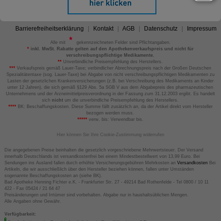
Barrierefreiheitserklärung
Kontakt
AGB
Datenschutz
Impressum
Alle mit
gekennzeichneten Felder sind Pflichtangaben.
*
inkl. MwSt. Rabatte gelten auf den Apothekenverkaufspreis und nicht für
verschreibungspflichtige Medikamente.
**
Unverbindliche Preisempfehlung des Herstellers.
***
Verkaufspreis gemäß Lauer-Taxe; verbindlicher Abrechnungspreis nach der Großen Deutschen
Spezialitätentaxe (sog. Lauer-Taxe) bei Abgabe von nicht verschreibungspflichtigen Medikamenten zu
Lasten der gesetzlichen Krankenversicherungen (z.B. bei Verschreibung des Medikaments an Kinder
unter 12 Jahren), die sich gemäß §129 Abs. 5a SGB V aus dem Abgabepreis des pharmazeutischen
Unternehmens und der Arzneimittelpreisverordnung in der Fassung zum 31.12.2003 ergibt. Es handelt
sich
nicht
um die unverbindliche Preisempfehlung des Herstellers.
****
BK: Beschaffungskosten. Diese Summe fällt zusätzlich an, da der Artikel direkt vom Hersteller
bezogen werden muss.
*****
verw. bis: Verwendbar bis.
Hier können Sie Ihre Cookie-Zustimmung widerrufen
Die angegebenen Preise beinhalten die gesetzlich vorgeschriebene Mehrwertsteuer. Der Versand
innerhalb Deutschlands ist versandkostenfrei bei einem Mindestbestellwert von 13,99 Euro. Bei
Sendungen ins Ausland fallen durch erhöhte Versicherungsgebühren Mehrkosten an
Versandkosten
Bei
Artikeln, die wir ausschließlich über den Hersteller beziehen können, fallen unter Umständen
sogenannte Beschaffungskosten an (siehe BK).
Bad Apotheke Henning Fichter e.K. - Frankfurter Str. 27 - 49214 Bad Rothenfelde - Tel 0800 / 10 11
422 - Fax 05424 / 21 64 47
Preisänderungen und Irrtümer sind vorbehalten. Abgabe nur in haushaltsüblichen Mengen.
Alle Angaben ohne Gewähr.
Verfügbarkeit: