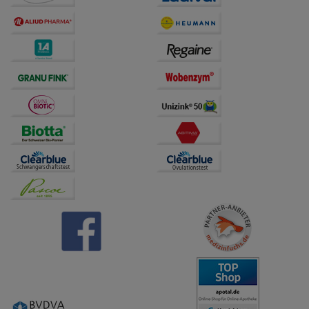
anzupassen. Komfort-Cookies ermöglichen es uns
auch auf Ihre Bedürfnisse zugeschrittene Inhalte
anzuzeigen und unser Partnerprogramm zu
betreiben.
Statistik & Tracking:
Hierüber lassen sich
Informationen über die Art und Weise der Nutzung
unserer Website sammeln, mit deren Hilfe wir unsere
Website weiter für Sie optimieren können, den Inhalt
auf unserer Website aber auch die Werbung auf
Drittseiten möglichst relevant für Sie zu gestalten.
Bitte beachten Sie, dass Daten hierfür teilweise an
Dritte wie z.B. Google oder soziale Medien
übertragen werden.