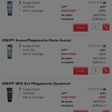
Kneipp GmbH
0
18738752
UVP
**
3,99 €
Unser Preis
*
3,19 €
200
ml
Duschgel
Sie sparen
0,80 €
(
20%
)
Grundpreis
15,95 €
pro 1 l
Details
KNEIPP Aroma-Pflegedusche Kleine Auszeit
Kneipp GmbH
0
19291750
UVP
**
3,99 €
Unser Preis
*
3,19 €
200
ml
Duschgel
Sie sparen
0,80 €
(
20%
)
Grundpreis
15,95 €
pro 1 l
Details
KNEIPP MEN 3in1 Pflegedusche Dynamisch
Kneipp GmbH
0
19829310
UVP
**
3,99 €
Unser Preis
*
3,19 €
200
ml
Duschgel
Sie sparen
0,80 €
(
20%
)
Grundpreis
15,95 €
pro 1 l