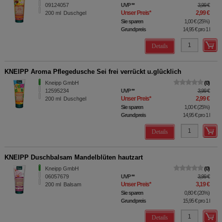
09124057
UVP
**
3,99 €
Unser Preis
*
2,99 €
200
ml
Duschgel
Sie sparen
1,00 €
(
25%
)
Grundpreis
14,95 €
pro 1 l
Details
KNEIPP Aroma Pflegedusche Sei frei verrückt u.glücklich
Kneipp GmbH
0
12595234
UVP
**
3,99 €
Unser Preis
*
2,99 €
200
ml
Duschgel
Sie sparen
1,00 €
(
25%
)
Grundpreis
14,95 €
pro 1 l
Details
KNEIPP Duschbalsam Mandelblüten hautzart
Kneipp GmbH
0
06057679
UVP
**
3,99 €
Unser Preis
*
3,19 €
200
ml
Balsam
Sie sparen
0,80 €
(
20%
)
Grundpreis
15,95 €
pro 1 l
Details