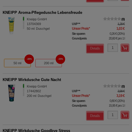
KNEIPP Aroma-Pflegedusche Lebensfreude
Kneipp GmbH
0
13704369
UVP
**
1,29 €
Unser Preis
*
1,03 €
50
ml
Duschgel
Sie sparen
0,26 €
(
20%
)
Grundpreis
20,60 €
pro 1 l
Details
20%
23%
50 ml
200 ml
KNEIPP Wirkdusche Gute Nacht
Kneipp GmbH
0
17442802
UVP
**
3,99 €
Unser Preis
*
3,19 €
200
ml
Duschgel
Sie sparen
0,80 €
(
20%
)
Grundpreis
15,95 €
pro 1 l
Details
KNEIPP Wirkdusche Goodbye Stress