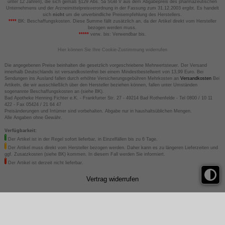
unter 12 Jahren), die sich gemäß §129 Abs. 5a SGB V aus dem Abgabepreis des pharmazeutischen
Unternehmens und der Arzneimittelpreisverordnung in der Fassung zum 31.12.2003 ergibt. Es handelt
sich
nicht
um die unverbindliche Preisempfehlung des Herstellers.
****
BK: Beschaffungskosten. Diese Summe fällt zusätzlich an, da der Artikel direkt vom Hersteller
bezogen werden muss.
*****
verw. bis: Verwendbar bis.
Hier können Sie Ihre Cookie-Zustimmung widerrufen
Die angegebenen Preise beinhalten die gesetzlich vorgeschriebene Mehrwertsteuer. Der Versand
innerhalb Deutschlands ist versandkostenfrei bei einem Mindestbestellwert von 13,99 Euro. Bei
Sendungen ins Ausland fallen durch erhöhte Versicherungsgebühren Mehrkosten an
Versandkosten
Bei
Artikeln, die wir ausschließlich über den Hersteller beziehen können, fallen unter Umständen
sogenannte Beschaffungskosten an (siehe BK).
Bad Apotheke Henning Fichter e.K. - Frankfurter Str. 27 - 49214 Bad Rothenfelde - Tel 0800 / 10 11
422 - Fax 05424 / 21 64 47
Preisänderungen und Irrtümer sind vorbehalten. Abgabe nur in haushaltsüblichen Mengen.
Alle Angaben ohne Gewähr.
Verfügbarkeit:
Der Artikel ist in der Regel sofort lieferbar, in Einzelfällen bis zu 6 Tage.
Der Artikel muss direkt vom Hersteller bezogen werden. Daher kann es zu längeren Lieferzeiten und
ggf. Zusatzkosten (siehe BK) kommen. In diesem Fall werden Sie informiert.
Der Artikel ist derzeit nicht lieferbar.
Vertrag widerrufen