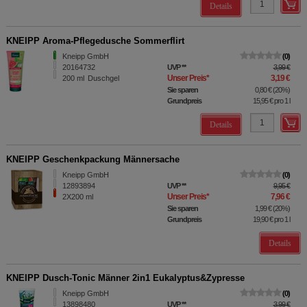
Details
KNEIPP Aroma-Pflegedusche Sommerflirt
Kneipp GmbH
0
20164732
UVP
**
3,99 €
Unser Preis
*
3,19 €
200
ml
Duschgel
Sie sparen
0,80 €
(
20%
)
Grundpreis
15,95 €
pro 1 l
Details
KNEIPP Geschenkpackung Männersache
Kneipp GmbH
0
12893894
UVP
**
9,95 €
Unser Preis
*
7,96 €
2X200
ml
Sie sparen
1,99 €
(
20%
)
Grundpreis
19,90 €
pro 1 l
Details
KNEIPP Dusch-Tonic Männer 2in1 Eukalyptus&Zypresse
Kneipp GmbH
0
13898480
UVP
**
3,99 €