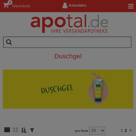
0
Anmelden
Warenkorb
Duschgel
1
2
pro Seite