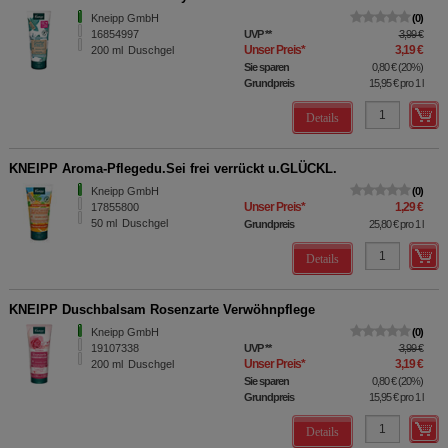
Kneipp GmbH
0
16854997
UVP
**
3,99 €
Unser Preis
*
3,19 €
200
ml
Duschgel
Sie sparen
0,80 €
(
20%
)
Grundpreis
15,95 €
pro 1 l
Details
KNEIPP Aroma-Pflegedu.Sei frei verrückt u.GLÜCKL.
Kneipp GmbH
0
Unser Preis
*
1,29 €
17855800
50
ml
Duschgel
Grundpreis
25,80 €
pro 1 l
Details
KNEIPP Duschbalsam Rosenzarte Verwöhnpflege
Kneipp GmbH
0
19107338
UVP
**
3,99 €
Unser Preis
*
3,19 €
200
ml
Duschgel
Sie sparen
0,80 €
(
20%
)
Grundpreis
15,95 €
pro 1 l
Details