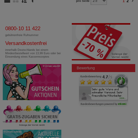
1
2
pro Seite
0800-10 11 422
gebührenfreie Rufnummer
Versandkostenfrei
innerhalb Deutschlands bei einem
Mindestbestellwert von 13,99 Euro oder bei
Einsendung eines Kassenrezeptes
Bewertung