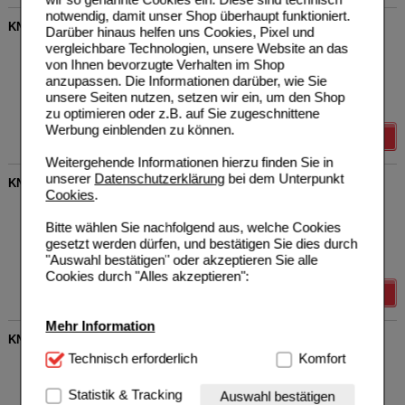
notwendig, damit unser Shop überhaupt funktioniert.
KNEIPP Aroma-Pflegedusche Chill Out
Darüber hinaus helfen uns Cookies, Pixel und
vergleichbare Technologien, unsere Website an das
Kneipp GmbH
0
16200830
UVP
**
4,45 €
von Ihnen bevorzugte Verhalten im Shop
Unser Preis
*
3,56 €
200
ml
Duschgel
anzupassen. Die Informationen darüber, wie Sie
Sie sparen
0,89 €
(
20%
)
unsere Seiten nutzen, setzen wir ein, um den Shop
Grundpreis
17,80 €
pro 1 l
zu optimieren oder z.B. auf Sie zugeschnittene
Werbung einblenden zu können.
Details
Weitergehende Informationen hierzu finden Sie in
unserer
Datenschutzerklärung
bei dem Unterpunkt
KNEIPP Cremedusche Winterpflege
Cookies
.
Kneipp GmbH
0
12387257
UVP
**
3,99 €
Bitte wählen Sie nachfolgend aus, welche Cookies
Unser Preis
*
3,19 €
200
ml
Duschgel
gesetzt werden dürfen, und bestätigen Sie dies durch
Sie sparen
0,80 €
(
20%
)
"Auswahl bestätigen" oder akzeptieren Sie alle
Grundpreis
15,95 €
pro 1 l
Cookies durch "Alles akzeptieren":
Details
Mehr Information
KNEIPP MEN 2in1 Dusche Startklar
Technisch Notwendig:
Technisch erforderlich
Hierbei handelt es sich um
Komfort
Kneipp GmbH
0
Cookies, die für die Grundfunktionen unserer
17855817
UVP
**
1,29 €
Unser Preis
*
1,16 €
50
ml
Körperpflege
Website notwendig sind (z.B. Navigation, Warenkorb,
Statistik & Tracking
Auswahl bestätigen
Sie sparen
0,13 €
(
10%
)