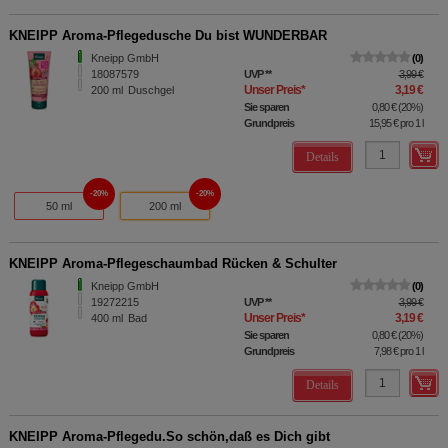
KNEIPP Aroma-Pflegedusche Du bist WUNDERBAR
Kneipp GmbH
0
18087579
UVP
**
3,99 €
Unser Preis
*
3,19 €
200
ml
Duschgel
Sie sparen
0,80 €
(
20%
)
Grundpreis
15,95 €
pro 1 l
Details
20%
20%
50 ml
200 ml
KNEIPP Aroma-Pflegeschaumbad Rücken & Schulter
Kneipp GmbH
0
19272215
UVP
**
3,99 €
Unser Preis
*
3,19 €
400
ml
Bad
Sie sparen
0,80 €
(
20%
)
Grundpreis
7,98 €
pro 1 l
Details
KNEIPP Aroma-Pflegedu.So schön,daß es Dich gibt