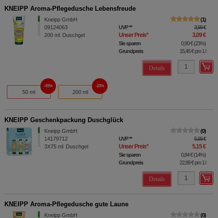
KNEIPP Aroma-Pflegedusche Lebensfreude
Kneipp GmbH
1
09124063
UVP
**
3,99 €
Unser Preis
*
3,09 €
200
ml
Duschgel
Sie sparen
0,90 €
(
23%
)
Grundpreis
15,45 €
pro 1 l
Details
20%
23%
50 ml
200 ml
KNEIPP Geschenkpackung Duschglück
Kneipp GmbH
0
14179712
UVP
**
5,99 €
Unser Preis
*
5,15 €
3X75
ml
Duschgel
Sie sparen
0,84 €
(
14%
)
Grundpreis
22,89 €
pro 1 l
Details
KNEIPP Aroma-Pflegedusche gute Laune
Kneipp GmbH
0