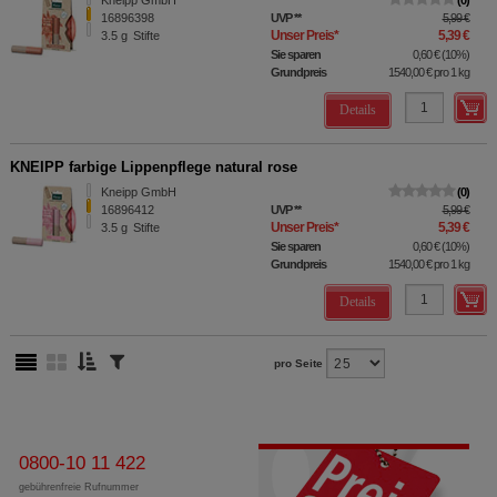
Kneipp GmbH
0
16896398
UVP
**
5,99 €
Unser Preis
*
5,39 €
3.5
g
Stifte
Sie sparen
0,60 €
(
10%
)
Grundpreis
1540,00 €
pro 1 kg
Details
KNEIPP farbige Lippenpflege natural rose
Kneipp GmbH
0
16896412
UVP
**
5,99 €
Unser Preis
*
5,39 €
3.5
g
Stifte
Sie sparen
0,60 €
(
10%
)
Grundpreis
1540,00 €
pro 1 kg
Details
pro Seite
0800-10 11 422
gebührenfreie Rufnummer