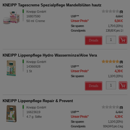
KNEIPP Tagescreme Spezialpflege Mandelblüten hautz
Kneipp GmbH
0
16807590
UVP
**
8,69 €
Unser Preis
*
6,94 €
50
ml
Creme
Sie sparen
1,75 €
(
20%
)
Grundpreis
138,80 €
pro 1 l
Details
KNEIPP Lippenpflege Hydro Wasserminze/Aloe Vera
Kneipp GmbH
8
14366928
UVP
**
5,49 €
Unser Preis
*
4,39 €
1
St
Sie sparen
1,10 €
(
20%
)
Details
KNEIPP Lippenpflege Repair & Prevent
Kneipp GmbH
0
16623619
UVP
**
5,49 €
Unser Preis
*
4,39 €
4.7
g
Stifte
Sie sparen
1,10 €
(
20%
)
Grundpreis
934,04 €
pro 1 kg