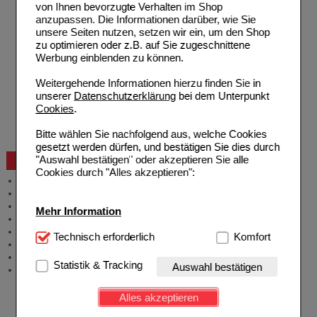
von Ihnen bevorzugte Verhalten im Shop
Hilfe zur Anmeldung
anzupassen. Die Informationen darüber, wie Sie
Hilfe zum Bestellvorgang
unsere Seiten nutzen, setzen wir ein, um den Shop
Zahlungsmöglichkeiten
zu optimieren oder z.B. auf Sie zugeschnittene
Rezepte einlösen
Werbung einblenden zu können.
Freiumschläge anfordern
Freiumschläge downloaden
Weitergehende Informationen hierzu finden Sie in
Auslandsbestellung
unserer
Datenschutzerklärung
bei dem Unterpunkt
Reklamation
Cookies
.
Widerrufsformular
Problembehebung
Bitte wählen Sie nachfolgend aus, welche Cookies
Bestellschein
gesetzt werden dürfen, und bestätigen Sie dies durch
"Auswahl bestätigen" oder akzeptieren Sie alle
Beratung und Service
Cookies durch "Alles akzeptieren":
Allgemeine Information
Produktberatung
Meldung Arzneimittelrisiken
Mehr Information
Zuzahlungsfreie Arzneien
Angebote & Downloads
Technisch Notwendig:
Technisch erforderlich
Hierbei handelt es sich um
Komfort
Newsletter
Cookies, die für die Grundfunktionen unserer
Neukundenprämie
Website notwendig sind (z.B. Navigation, Warenkorb,
Statistik & Tracking
Auswahl bestätigen
Stellenangebote
Kundenkonto), weshalb auf diese nicht verzichtet
werden kann.
Alles akzeptieren
Komfort:
Diese Cookies werden genutzt um das