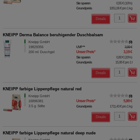
Sie sparen
0,55 €
(
10%
)
Grundpreis
1051,06 €
pro 1 kg
Details
KNEIPP Derma Balance beruhigender Duschbalsam
Kneipp GmbH
0
19829356
UVP
**
3,99 €
Unser Preis
*
3,19 €
200
ml
Duschgel
Sie sparen
0,80 €
(
20%
)
Grundpreis
15,95 €
pro 1 l
Details
KNEIPP farbige Lippenpflege natural red
Kneipp GmbH
0
Unser Preis
*
5,99 €
16896381
3.5
g
Stifte
Grundpreis
1711,43 €
pro 1 kg
Details
KNEIPP farbige Lippenpflege natural deep nude