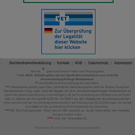
Barrierefreiheitserklärung
Kontakt
AGB
Datenschutz
Impressum
Alle mit
gekennzeichneten Felder sind Pflichtangaben.
*
inkl. MwSt. Rabatte gelten auf den Apothekenverkaufspreis und nicht für
verschreibungspflichtige Medikamente.
**
Unverbindliche Preisempfehlung des Herstellers.
***
Verkaufspreis gemäß Lauer-Taxe; verbindlicher Abrechnungspreis nach der Großen Deutschen
Spezialitätentaxe (sog. Lauer-Taxe) bei Abgabe von nicht verschreibungspflichtigen Medikamenten zu
Lasten der gesetzlichen Krankenversicherungen (z.B. bei Verschreibung des Medikaments an Kinder
unter 12 Jahren), die sich gemäß §129 Abs. 5a SGB V aus dem Abgabepreis des pharmazeutischen
Unternehmens und der Arzneimittelpreisverordnung in der Fassung zum 31.12.2003 ergibt. Es handelt
sich
nicht
um die unverbindliche Preisempfehlung des Herstellers.
****
BK: Beschaffungskosten. Diese Summe fällt zusätzlich an, da der Artikel direkt vom Hersteller
bezogen werden muss.
*****
verw. bis: Verwendbar bis.
Hier können Sie Ihre Cookie-Zustimmung widerrufen