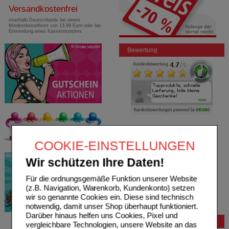
Versandkostenfrei
innerhalb Deutschlands bei einem
Mindestbestellwert von 13,99 Euro oder bei
Einsendung eines Kassenrezeptes
Bewertung
COOKIE-EINSTELLUNGEN
Wir schützen Ihre Daten!
Für die ordnungsgemäße Funktion unserer Website
(z.B. Navigation, Warenkorb, Kundenkonto) setzen
wir so genannte Cookies ein. Diese sind technisch
notwendig, damit unser Shop überhaupt funktioniert.
Darüber hinaus helfen uns Cookies, Pixel und
Bestellung
vergleichbare Technologien, unsere Website an das