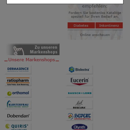
Einkaufserlebnis noch ansprechender zu gestalten,
beispielsweise für die Wiedererkennung des
Besuchers oder unsere Seite an bevorzugte
Verhaltensweisen (z.B. Spracheinstellung)
anzupassen. Komfort-Cookies ermöglichen es uns
auch auf Ihre Bedürfnisse zugeschrittene Inhalte
anzuzeigen und unser Partnerprogramm zu
betreiben.
Statistik & Tracking:
Hierüber lassen sich
Informationen über die Art und Weise der Nutzung
unserer Website sammeln, mit deren Hilfe wir unsere
Website weiter für Sie optimieren können, den Inhalt
auf unserer Website aber auch die Werbung auf
Drittseiten möglichst relevant für Sie zu gestalten.
Bitte beachten Sie, dass Daten hierfür teilweise an
Dritte wie z.B. Google oder soziale Medien
übertragen werden.