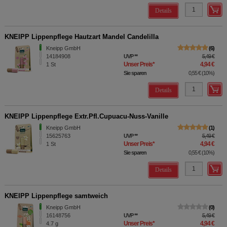
Details
KNEIPP Lippenpflege Hautzart Mandel Candelilla
Kneipp GmbH
6
14184908
UVP
**
5,49 €
Unser Preis
*
4,94 €
1
St
Sie sparen
0,55 €
(
10%
)
Details
KNEIPP Lippenpflege Extr.Pfl.Cupuacu-Nuss-Vanille
Kneipp GmbH
1
15625763
UVP
**
5,49 €
Unser Preis
*
4,94 €
1
St
Sie sparen
0,55 €
(
10%
)
Details
KNEIPP Lippenpflege samtweich
Kneipp GmbH
0
16148756
UVP
**
5,49 €
Unser Preis
*
4,94 €
4.7
g