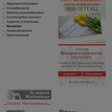
anzuzeigen und unser Partnerprogramm zu
Allgemeine Information
betreiben.
Produktberatung
Meldung Arzneimittelrisiken
Statistik & Tracking:
Hierüber lassen sich
Zuzahlungsfreie Arzneien
Informationen über die Art und Weise der Nutzung
Angebote & Downloads
unserer Website sammeln, mit deren Hilfe wir unsere
Newsletter
Website weiter für Sie optimieren können, den Inhalt
Neukundenprämie
auf unserer Website aber auch die Werbung auf
Stellenangebote
Drittseiten möglichst relevant für Sie zu gestalten.
Bitte beachten Sie, dass Daten hierfür teilweise an
Dritte wie z.B. Google oder soziale Medien
übertragen werden.