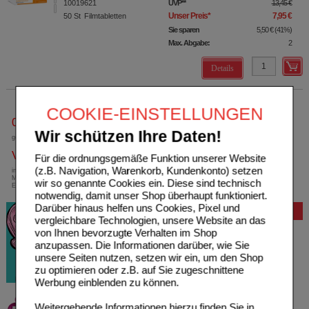
10019621
UVP
**
13,45 €
Unser Preis
*
7,95 €
50
St
Filmtabletten
Sie sparen
5,50 €
(
41%
)
Max. Abgabe:
2
Details
COOKIE-EINSTELLUNGEN
0800-10 11 422
Wir schützen Ihre Daten!
gebührenfreie Rufnummer
Versandkostenfrei
Für die ordnungsgemäße Funktion unserer Website
(z.B. Navigation, Warenkorb, Kundenkonto) setzen
innerhalb Deutschlands bei einem
Mindestbestellwert von 13,99 Euro oder bei
wir so genannte Cookies ein. Diese sind technisch
Einsendung eines Kassenrezeptes
notwendig, damit unser Shop überhaupt funktioniert.
Darüber hinaus helfen uns Cookies, Pixel und
Bewertung
vergleichbare Technologien, unsere Website an das
von Ihnen bevorzugte Verhalten im Shop
anzupassen. Die Informationen darüber, wie Sie
unsere Seiten nutzen, setzen wir ein, um den Shop
zu optimieren oder z.B. auf Sie zugeschnittene
Werbung einblenden zu können.
Weitergehende Informationen hierzu finden Sie in