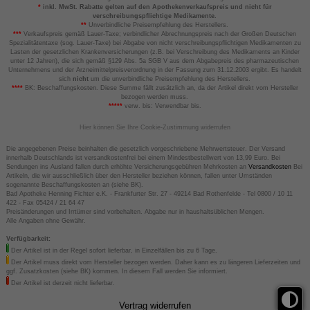
*
inkl. MwSt. Rabatte gelten auf den Apothekenverkaufspreis und nicht für
verschreibungspflichtige Medikamente.
**
Unverbindliche Preisempfehlung des Herstellers.
***
Verkaufspreis gemäß Lauer-Taxe; verbindlicher Abrechnungspreis nach der Großen Deutschen
Spezialitätentaxe (sog. Lauer-Taxe) bei Abgabe von nicht verschreibungspflichtigen Medikamenten zu
Lasten der gesetzlichen Krankenversicherungen (z.B. bei Verschreibung des Medikaments an Kinder
unter 12 Jahren), die sich gemäß §129 Abs. 5a SGB V aus dem Abgabepreis des pharmazeutischen
Unternehmens und der Arzneimittelpreisverordnung in der Fassung zum 31.12.2003 ergibt. Es handelt
sich
nicht
um die unverbindliche Preisempfehlung des Herstellers.
****
BK: Beschaffungskosten. Diese Summe fällt zusätzlich an, da der Artikel direkt vom Hersteller
bezogen werden muss.
*****
verw. bis: Verwendbar bis.
Hier können Sie Ihre Cookie-Zustimmung widerrufen
Die angegebenen Preise beinhalten die gesetzlich vorgeschriebene Mehrwertsteuer. Der Versand
innerhalb Deutschlands ist versandkostenfrei bei einem Mindestbestellwert von 13,99 Euro. Bei
Sendungen ins Ausland fallen durch erhöhte Versicherungsgebühren Mehrkosten an
Versandkosten
Bei
Artikeln, die wir ausschließlich über den Hersteller beziehen können, fallen unter Umständen
sogenannte Beschaffungskosten an (siehe BK).
Bad Apotheke Henning Fichter e.K. - Frankfurter Str. 27 - 49214 Bad Rothenfelde - Tel 0800 / 10 11
422 - Fax 05424 / 21 64 47
Preisänderungen und Irrtümer sind vorbehalten. Abgabe nur in haushaltsüblichen Mengen.
Alle Angaben ohne Gewähr.
Verfügbarkeit:
Der Artikel ist in der Regel sofort lieferbar, in Einzelfällen bis zu 6 Tage.
Der Artikel muss direkt vom Hersteller bezogen werden. Daher kann es zu längeren Lieferzeiten und
ggf. Zusatzkosten (siehe BK) kommen. In diesem Fall werden Sie informiert.
Der Artikel ist derzeit nicht lieferbar.
Vertrag widerrufen