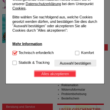
unserer
Datenschutzerklärung
bei dem Unterpunkt
Cookies
.
Bitte wählen Sie nachfolgend aus, welche Cookies
gesetzt werden dürfen, und bestätigen Sie dies durch
"Auswahl bestätigen" oder akzeptieren Sie alle
Cookies durch "Alles akzeptieren":
Mehr Information
Bestellung
Technisch Notwendig:
Technisch erforderlich
Hierbei handelt es sich um
Komfort
Hilfe zur Anmeldung
Cookies, die für die Grundfunktionen unserer
Hilfe zum Bestellvorgang
Website notwendig sind (z.B. Navigation, Warenkorb,
Statistik & Tracking
Auswahl bestätigen
Zahlungsmöglichkeiten
Kundenkonto), weshalb auf diese nicht verzichtet
Rezepte einlösen
werden kann.
Freiumschläge anfordern
Alles akzeptieren
Freiumschläge downloaden
Komfort:
Diese Cookies werden genutzt um das
Auslandsbestellung
Einkaufserlebnis noch ansprechender zu gestalten,
Reklamation
beispielsweise für die Wiedererkennung des
Widerrufsformular
Besuchers oder unsere Seite an bevorzugte
Problembehebung
Verhaltensweisen (z.B. Spracheinstellung)
Bestellschein
anzupassen. Komfort-Cookies ermöglichen es uns
auch auf Ihre Bedürfnisse zugeschrittene Inhalte
Beratung und Service