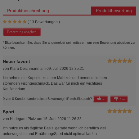
Produktbeschreibung
Produktbewertung
(
13
Bewertungen )
Bewertung abgeben
* Bitte beachten Sie, dass Sie angemeldet sein müssen, um eine Bewertung abgeben zu
können.
Neuer favorit
von
Klara Deichmann
am
09. Juli 2026 12:35:21
Ich nehme die Kapseln zu einer Mahlzeit und bemerke keinen
störenden Fischgeschmack. Das war für mich ein wichtiges
Kaufkriterium.
0 von 0 Kunden fanden diese Bewertung hilfreich.
Sie auch?
Ja
Nein
Sport
von
Hildegard Platz
am
15. Juni 2026 11:26:33
Ich nutze es als tägliche Basis, gerade wenn ich beruflich viel
unterwegs bin und Ernährung/Sport nicht optimal laufen.