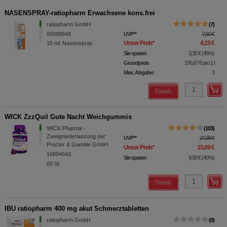
NASENSPRAY-ratiopharm Erwachsene kons.frei
ratiopharm GmbH
7
00999848
UVP
**
7,50 €
Unser Preis
*
4,15 €
15
ml
Nasenspray
Sie sparen
3,35 €
(
45%
)
Grundpreis
276,67 €
pro 1 l
Max. Abgabe:
3
Details
WICK ZzzQuil Gute Nacht Weichgummis
WICK Pharma -
103
Zweigniederlassung der
UVP
**
24,99 €
Procter & Gamble GmbH
Unser Preis
*
15,09 €
16894643
Sie sparen
9,90 €
(
40%
)
60
St
Details
IBU ratiopharm 400 mg akut Schmerztabletten
ratiopharm GmbH
0