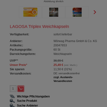
Abbildung ähnlich
LAGOSA Triplex Weichkapseln
Verfügbarkeit
:
sofort lieferbar
Anbieter:
Wörwag Pharma GmbH & Co. KG
Artikelnr.:
20047653
Packungsgröße:
60
St
Darreichungsform:
Weichkapseln
UVP
**
36,99 €
Unser Preis
*
25,49 €
(inkl. MwSt.)
Sie sparen
11,50 €
(
31%
)
Versandkosten:
DE: versandkostenfrei
zzgl. Auslands-
Versandkosten
Wichtige Pflichtangaben
Suche Produkt
Suche Anbieter