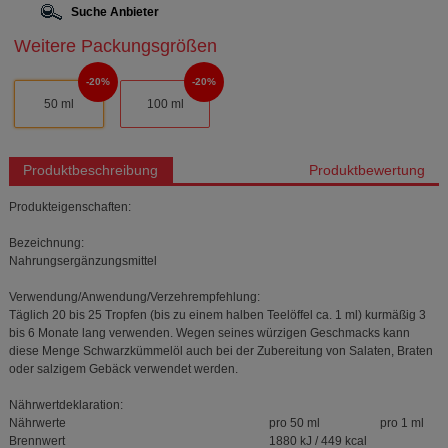
Suche Anbieter
Weitere Packungsgrößen
20%
20%
50 ml
100 ml
Produktbeschreibung
Produktbewertung
Produkteigenschaften:
Bezeichnung:
Nahrungsergänzungsmittel
Verwendung/Anwendung/Verzehrempfehlung:
Täglich 20 bis 25 Tropfen (bis zu einem halben Teelöffel ca. 1 ml) kurmäßig 3
bis 6 Monate lang verwenden. Wegen seines würzigen Geschmacks kann
diese Menge Schwarzkümmelöl auch bei der Zubereitung von Salaten, Braten
oder salzigem Gebäck verwendet werden.
Nährwertdeklaration:
Nährwerte
pro 50 ml
pro 1 ml
Brennwert
1880 kJ / 449 kcal