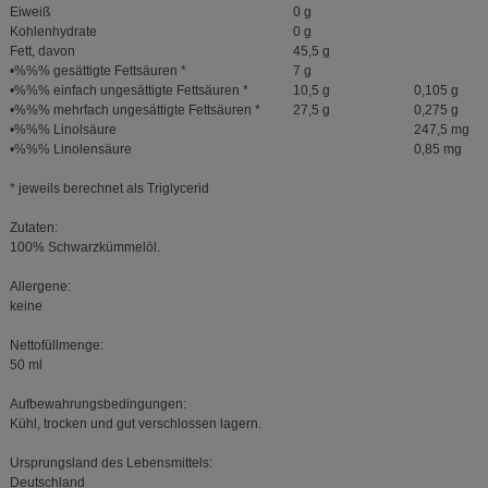
Eiweiß
0 g
Kohlenhydrate
0 g
Fett, davon
45,5 g
•%%% gesättigte Fettsäuren *
7 g
•%%% einfach ungesättigte Fettsäuren *
10,5 g
0,105 g
•%%% mehrfach ungesättigte Fettsäuren *
27,5 g
0,275 g
•%%% Linolsäure
247,5 mg
•%%% Linolensäure
0,85 mg
* jeweils berechnet als Triglycerid
Zutaten:
100% Schwarzkümmelöl.
Allergene:
keine
Nettofüllmenge:
50 ml
Aufbewahrungsbedingungen:
Kühl, trocken und gut verschlossen lagern.
Ursprungsland des Lebensmittels:
Deutschland